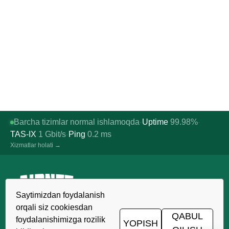
Barcha tizimlar normal ishlamoqda
Uptime
99.98%
·
·
TAS-IX
1
Gbit/s
Ping
0.2
ms
·
Xizmatlar holati →
Saytimizdan foydalanish
O'zbekistonda ishonchli xosting,
orqali siz cookiesdan
VDS/VPS va domenlar. TIER III data-
QABUL
foydalanishimizga rozilik
YOPISH
markazi, Toshkent.