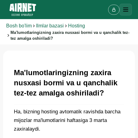
Bosh bo'lim
Ilmlar bazasi
Hosting
Ma'lumotlaringizning zaxira nusxasi bormi va u qanchalik tez-
tez amalga oshiriladi?
Onlayn chat
A
Onlayn · bir necha daqiqada javob beramiz
Ma'lumotlaringizning zaxira
nusxasi bormi va u qanchalik
Ismingiz
tez-tez amalga oshiriladi?
Telefon
Ha, bizning hosting avtomatik ravishda barcha
mijozlar ma'lumotlarini haftasiga 3 marta
zaxiralaydi.