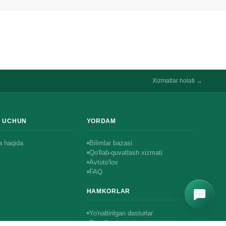
Telefon
Xizmatlar holati →
R UCHUN
YORDAM
 haqida
Bilimlar bazasi
Qo'llab-quvatlash xizmati
Avtoto'lov
FAQ
HAMKORLAR
Yo'naltirilgan dasturlar
Resellar dasturi