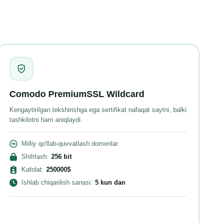
Comodo PremiumSSL Wildcard
Kengaytirilgan tekshirishga ega sertifikat nafaqat saytni, balki
tashkilotni ham aniqlaydi.
Milliy qo'llab-quvvatlash domenlar
Shifrlash
:
256
bit
Kafolat
:
250000
$
Ishlab chiqarilish sanasi
:
5 kun
dan