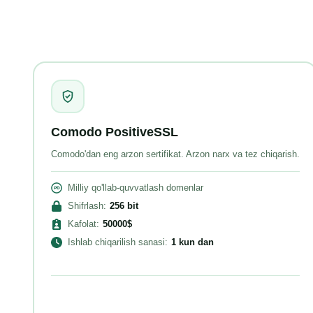
Comodo PositiveSSL
Comodo'dan eng arzon sertifikat. Arzon narx va tez chiqarish.
Milliy qo'llab-quvvatlash domenlar
Shifrlash
:
256
bit
Kafolat
:
50000
$
Ishlab chiqarilish sanasi
:
1 kun
dan