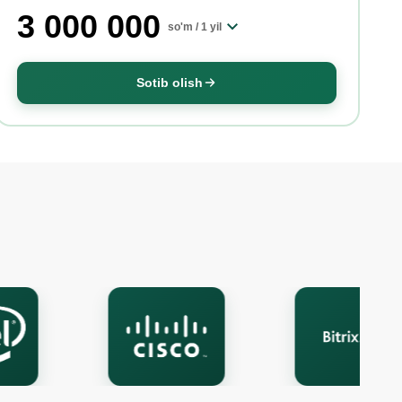
3 000 000
so'm /
1 yil
Sotib olish
Onlayn chat
A
Onlayn · bir necha daqiqada javob beramiz
Ismingiz