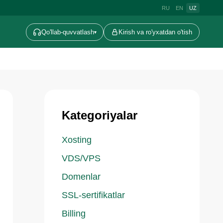
RU
EN
UZ
Qo'llab-quvvatlash
Kirish va ro'yxatdan o'tish
▾
Kategoriyalar
Xosting
VDS/VPS
Domenlar
SSL-sertifikatlar
Billing