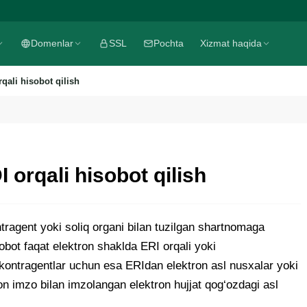
Domenlar
SSL
Pochta
Xizmat haqida
rqali hisobot qilish
I orqali hisobot qilish
ntragent yoki soliq organi bilan tuzilgan shartnomaga
sobot faqat elektron shaklda ERI orqali yoki
i, kontragentlar uchun esa ERIdan elektron asl nusxalar yoki
on imzo bilan imzolangan elektron hujjat qog‘ozdagi asl