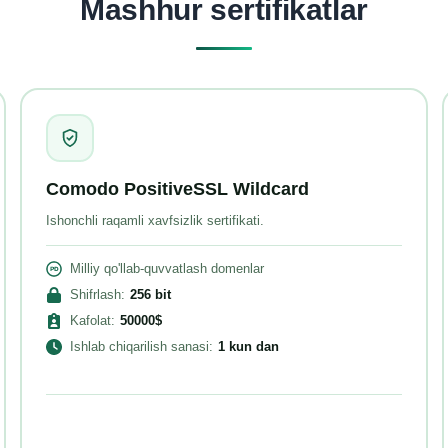
Mashhur sertifikatlar
Comodo PositiveSSL Wildcard
Ishonchli raqamli xavfsizlik sertifikati.
Milliy qo'llab-quvvatlash domenlar
Shifrlash
:
256
bit
Kafolat
:
50000
$
Ishlab chiqarilish sanasi
:
1 kun
dan