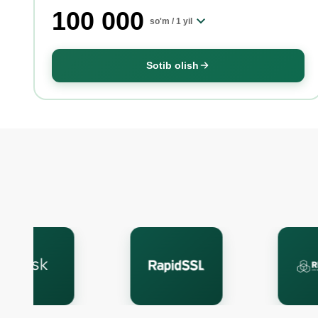
100 000
so'm /
1 yil
Sotib olish