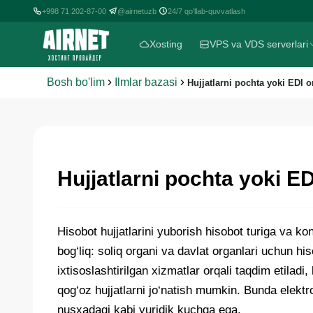
+998 71 202-87-00
@airnetuzb
24/7 qo'llab-quvvatlash
|
|
Xosting
VPS va VDS serverlari
Bosh bo'lim
Ilmlar bazasi
Hujjatlarni pochta yoki EDI o
Hujjatlarni pochta yoki ED
Hisobot hujjatlarini yuborish hisobot turiga va ko
bog‘liq: soliq organi va davlat organlari uchun hi
ixtisoslashtirilgan xizmatlar orqali taqdim etilad
qog‘oz hujjatlarni jo‘natish mumkin. Bunda elektr
nusxadagi kabi yuridik kuchga ega.