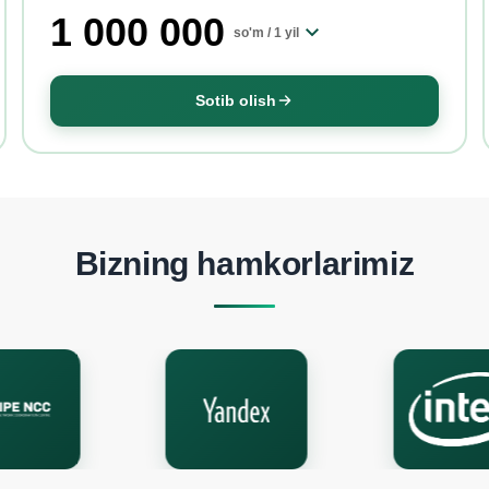
1 000 000
so'm /
1 yil
Sotib olish
Bizning hamkorlarimiz