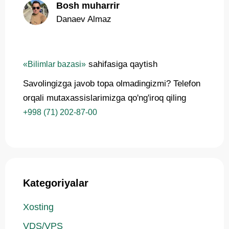
Bosh muharrir
Danaev Almaz
sahifasiga qaytish
«Bilimlar bazasi»
Savolingizga javob topa olmadingizmi? Telefon
orqali mutaxassislarimizga qo'ng'iroq qiling
+998 (71) 202-87-00
Kategoriyalar
Xosting
VDS/VPS