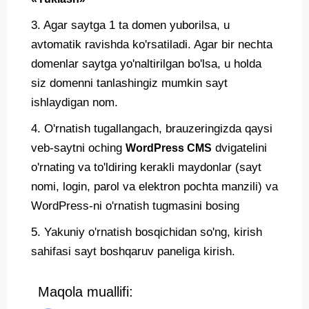
3. Agar saytga 1 ta domen yuborilsa, u
avtomatik ravishda ko'rsatiladi. Agar bir nechta
domenlar saytga yo'naltirilgan bo'lsa, u holda
siz domenni tanlashingiz mumkin sayt
ishlaydigan nom.
4. O'rnatish tugallangach, brauzeringizda qaysi
veb-saytni oching
dvigatelini
WordPress CMS
o'rnating va to'ldiring kerakli maydonlar (sayt
nomi, login, parol va elektron pochta manzili) va
WordPress-ni o'rnatish tugmasini bosing
5. Yakuniy o'rnatish bosqichidan so'ng, kirish
sahifasi sayt boshqaruv paneliga kirish.
Maqola muallifi: