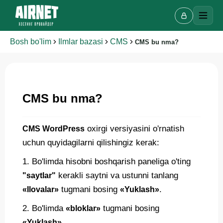
Bosh bo'lim
Ilmlar bazasi
CMS
CMS bu nma?
Onlayn chat
CMS bu nma?
A
Onlayn · bir necha daqiqada javob beramiz
oxirgi versiyasini o'rnatish
CMS WordPress
uchun quyidagilarni qilishingiz kerak:
Ismingiz
1. Bo'limda hisobni boshqarish paneliga o'ting
kerakli saytni va ustunni tanlang
"saytlar"
Telefon
tugmani bosing
.
«Ilovalar»
«Yuklash»
2. Bo'limda
tugmani bosing
«bloklar»
«Yuklash»