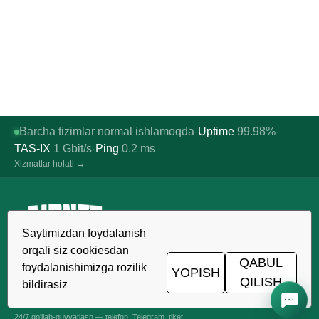
Barcha tizimlar normal ishlamoqda
Uptime
99.98%
·
·
TAS-IX
1
Gbit/s
Ping
0.2
ms
·
Xizmatlar holati →
Saytimizdan foydalanish
O'zbekistonda ishonchli xosting,
orqali siz cookiesdan
VDS/VPS va domenlar. TIER III data-
QABUL
foydalanishimizga rozilik
YOPISH
markazi, Toshkent.
QILISH
bildirasiz
24/7 ALOQADAMIZ
+998 (71) 202-87-00
24/7 qo'llab-quvvatlash — telefon, Telegram, tiket