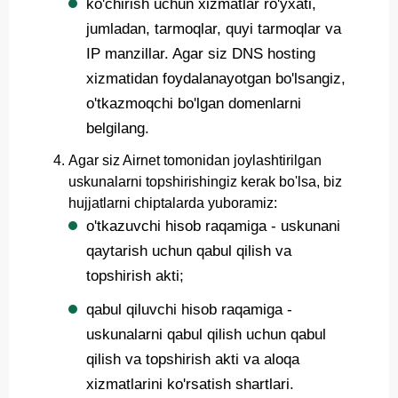
ko'chirish uchun xizmatlar ro'yxati,
jumladan, tarmoqlar, quyi tarmoqlar va
IP manzillar. Agar siz DNS hosting
xizmatidan foydalanayotgan bo'lsangiz,
o'tkazmoqchi bo'lgan domenlarni
belgilang.
Agar siz Airnet tomonidan joylashtirilgan
uskunalarni topshirishingiz kerak bo'lsa, biz
hujjatlarni chiptalarda yuboramiz:
o'tkazuvchi hisob raqamiga - uskunani
qaytarish uchun qabul qilish va
topshirish akti;
qabul qiluvchi hisob raqamiga -
uskunalarni qabul qilish uchun qabul
qilish va topshirish akti va aloqa
xizmatlarini ko'rsatish shartlari.