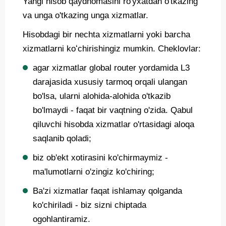
Yangi hisob qaydnomasini ro'yxatdan o'tkazing
va unga o'tkazing unga xizmatlar.
Hisobdagi bir nechta xizmatlarni yoki barcha
xizmatlarni koʻchirishingiz mumkin. Cheklovlar:
agar xizmatlar global router yordamida L3
darajasida xususiy tarmoq orqali ulangan
bo'lsa, ularni alohida-alohida o'tkazib
bo'lmaydi - faqat bir vaqtning o'zida. Qabul
qiluvchi hisobda xizmatlar o'rtasidagi aloqa
saqlanib qoladi;
biz ob'ekt xotirasini ko'chirmaymiz -
ma'lumotlarni o'zingiz ko'chiring;
Ba'zi xizmatlar faqat ishlamay qolganda
ko'chiriladi - biz sizni chiptada
ogohlantiramiz.