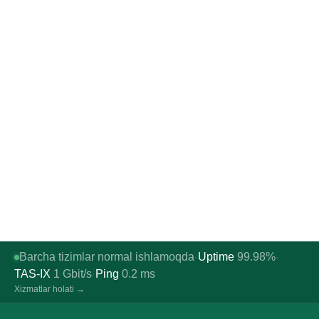
Barcha tizimlar normal ishlamoqda
Uptime
99.98%
·
·
TAS-IX
1
Gbit/s
Ping
0.2
ms
·
Xizmatlar holati →