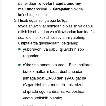
panelidagi
Toʻlovlar haqida umumiy
maʼlumot
boʻlimi →
Xarajatlar
blokida
koʻrishingiz mumkin.
Hisob egasi roliga ega bo‘lgan
foydalanuvchilar nomidan o‘tkazish va qabul
qilish hisoblaridan va o‘tkazishdan kamida 24
soat oldin o‘tkazish so‘rovlarini yarating.
Chiptalarda quyidagilarni belgilang:
yuboruvchi va qabul qiluvchi hisob
raqamlari;
o'tkazish sanasi va vaqti. Ba'zi hollarda
biz xizmatlarni faqat dushanbadan
jumaga soat 10-00 dan 19-00 gacha
o'zgartirishimiz mumkin - biz sizni
chiptada ogohlantiramiz va boshqa
vaqtni kelishib olamiz;