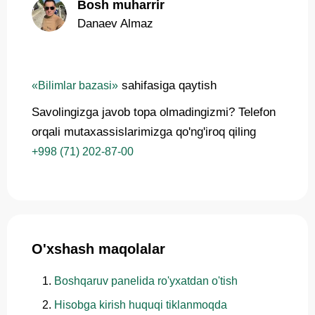
Bosh muharrir
Danaev Almaz
sahifasiga qaytish
«Bilimlar bazasi»
Savolingizga javob topa olmadingizmi? Telefon
orqali mutaxassislarimizga qo'ng'iroq qiling
+998 (71) 202-87-00
O'xshash maqolalar
Boshqaruv panelida ro'yxatdan o'tish
Hisobga kirish huquqi tiklanmoqda