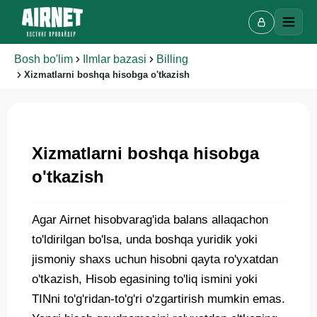
Bosh bo'lim
Ilmlar bazasi
Billing
Xizmatlarni boshqa hisobga o'tkazish
Xizmatlarni boshqa hisobga
Onlayn chat
o'tkazish
A
Onlayn · bir necha daqiqada javob beramiz
Agar Airnet hisobvarag'ida balans allaqachon
to'ldirilgan bo'lsa, unda boshqa yuridik yoki
Ismingiz
jismoniy shaxs uchun hisobni qayta ro'yxatdan
o'tkazish, Hisob egasining to'liq ismini yoki
Telefon
TINni to'g'ridan-to'g'ri o'zgartirish mumkin emas.