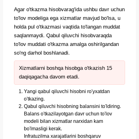
Agar o'tkazma hisobvarag'ida ushbu davr uchun
to'lov modeliga ega xizmatlar mavjud bo'lsa, u
holda pul o'tkazmasi vaqtida to'langan muddat
saqlanmaydi. Qabul qiluvchi hisobvaraqda
to'lov muddati o'tkazma amalga oshirilgandan
so'ng darhol boshlanadi.
Xizmatlarni boshqa hisobga o'tkazish 15
daqiqagacha davom etadi.
Yangi qabul qiluvchi hisobni ro'yxatdan
o'tkazing.
Qabul qiluvchi hisobning balansini to'ldiring.
Balans o'tkazilayotgan davr uchun to'lov
modeli bilan xizmatlar narxidan kam
bo'lmasligi kerak.
Infratuzilma xarajatlarini boshqaruv