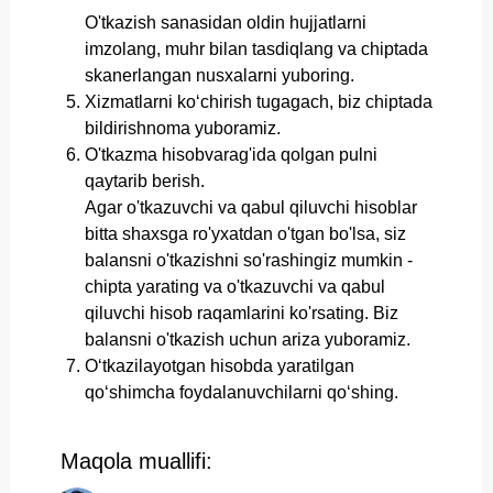
O'tkazish sanasidan oldin hujjatlarni
imzolang, muhr bilan tasdiqlang va chiptada
skanerlangan nusxalarni yuboring.
Xizmatlarni koʻchirish tugagach, biz chiptada
bildirishnoma yuboramiz.
O'tkazma hisobvarag'ida qolgan pulni
qaytarib berish.
Agar o'tkazuvchi va qabul qiluvchi hisoblar
bitta shaxsga ro'yxatdan o'tgan bo'lsa, siz
balansni o'tkazishni so'rashingiz mumkin -
chipta yarating va o'tkazuvchi va qabul
qiluvchi hisob raqamlarini ko'rsating. Biz
balansni o'tkazish uchun ariza yuboramiz.
O‘tkazilayotgan hisobda yaratilgan
qo‘shimcha foydalanuvchilarni qo‘shing.
Maqola muallifi: