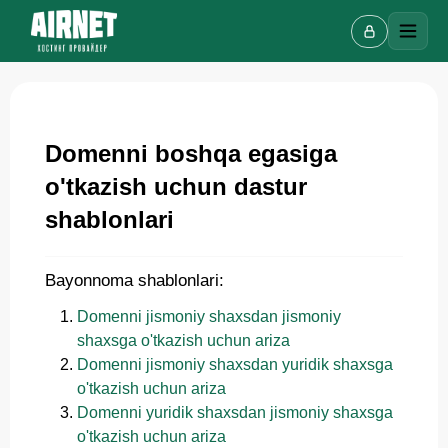
Domenni boshqa egasiga
Onlayn chat
o'tkazish uchun dastur
A
Onlayn · bir necha daqiqada javob beramiz
shablonlari
Bayonnoma shablonlari:
Ismingiz
Domenni jismoniy shaxsdan jismoniy
shaxsga o'tkazish uchun ariza
Telefon
Domenni jismoniy shaxsdan yuridik shaxsga
o'tkazish uchun ariza
Domenni yuridik shaxsdan jismoniy shaxsga
o'tkazish uchun ariza