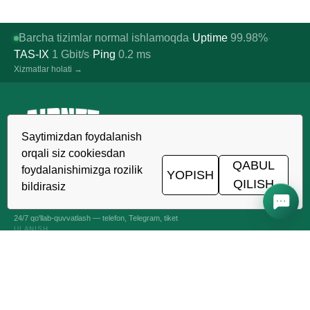
Barcha tizimlar normal ishlamoqda
Uptime
99.98%
·
·
TAS-IX
1
Gbit/s
Ping
0.2
ms
·
Xizmatlar holati →
Saytimizdan foydalanish
O'zbekistonda ishonchli xosting,
orqali siz cookiesdan
VDS/VPS va domenlar. TIER III data-
QABUL
foydalanishimizga rozilik
YOPISH
markazi, Toshkent.
QILISH
bildirasiz
24/7 ALOQADAMIZ
+998 (71) 202-87-00
24/7 qo'llab-quvvatlash — telefon, Telegram, tiket
ULANISH
VPS VA VDS SERVERLARI