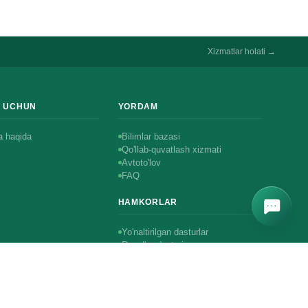
Xizmatlar holati →
R UCHUN
YORDAM
 haqida
Bilimlar bazasi
Qo'llab-quvatlash xizmati
Avtoto'lov
FAQ
HAMKORLAR
Yo'naltirilgan dasturlar
Resellar dasturi
n