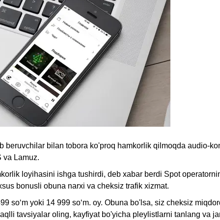
ib beruvchilar bilan tobora ko'proq hamkorlik qilmoqda audio-kon
S va Lamuz.
rlik loyihasini ishga tushirdi, deb xabar berdi Spot operatorni
sus bonusli obuna narxi va cheksiz trafik xizmat.
99 so‘m yoki 14 999 so‘m. oy. Obuna bo'lsa, siz cheksiz miqdord
aqlli tavsiyalar oling, kayfiyat bo'yicha pleylistlarni tanlang va 