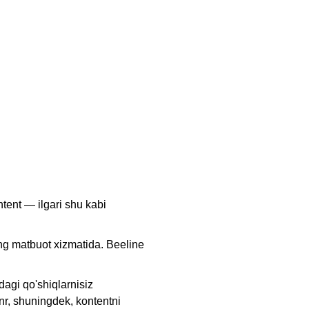
tent — ilgari shu kabi
ng matbuot xizmatida. Beeline
agi qo'shiqlarnisiz
janr, shuningdek, kontentni