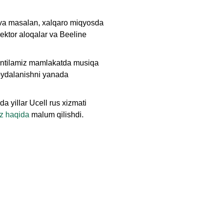
n va masalan, xalqaro miqyosda
rektor aloqalar va Beeline
 intilamiz mamlakatda musiqa
foydalanishni yanada
Onlayn chat
A
a yillar Ucell rus xizmati
Onlayn · bir necha daqiqada javob beramiz
z haqida
malum qilishdi.
Ismingiz
Telefon