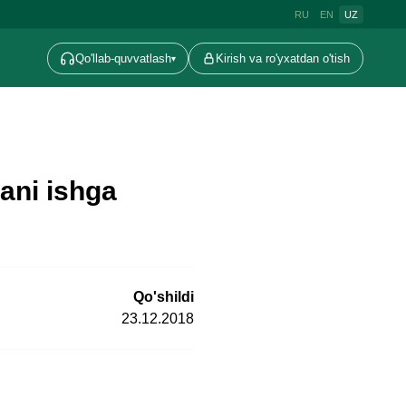
RU
EN
UZ
Qo'llab-quvvatlash
Kirish va ro'yxatdan o'tish
▾
ani ishga
Qo'shildi
23.12.2018