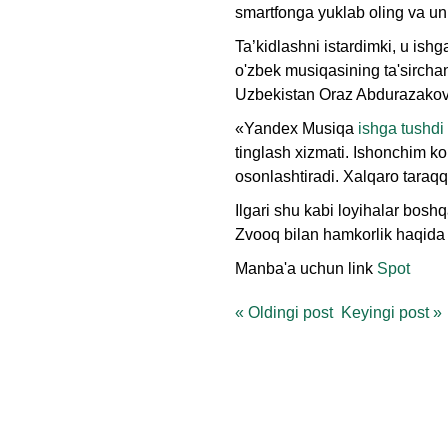
smartfonga yuklab oling va uni
Ta’kidlashni istardimki, u is
o'zbek musiqasining ta'sirchan
Uzbekistan Oraz Abdurazakov
«Yandex Musiqa
ishga tushdi
tinglash xizmati. Ishonchim ko
osonlashtiradi. Xalqaro taraq
Ilgari shu kabi loyihalar boshq
Zvooq bilan hamkorlik haqida
Manba'a uchun link
Spot
«
Oldingi post
Keyingi post
»