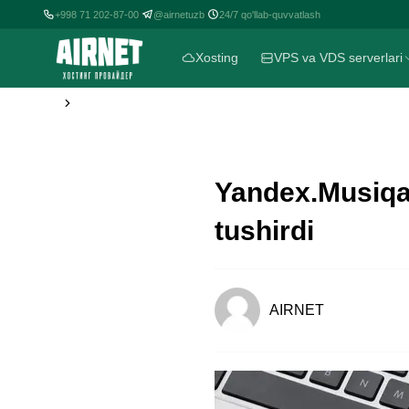
+998 71 202-87-00
@airnetuzb
24/7 qo'llab-quvvatlash
|
|
Xosting
VPS va VDS serverlari
Yandex.Musiqa 
tushirdi
AIRNET