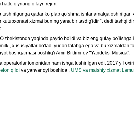
 hatto o'ynang oflayn rejim.
hga tushirilgunga qadar ko‘plab qo‘shma ishlar amalga oshirilga
 kutubxonasi xizmat buning yana bir tasdig'idir ", dedi tashqi di
.
O'zbekistonda yaqinda paydo bo'ldi va biz eng qulay bo'lishga
milki, xususiyatlar bo'ladi yuqori talabga ega va bu xizmatdan 
qiyot boshqarmasi boshlig'i Amir Biktimirov "Yandeks. Musiqa".
a operatorlar tomonidan ham ishga tushirilgan edi. 2017 yil oxirid
elon qildi
va yanvar oyi boshida ,
UMS va maishiy xizmat Lamu