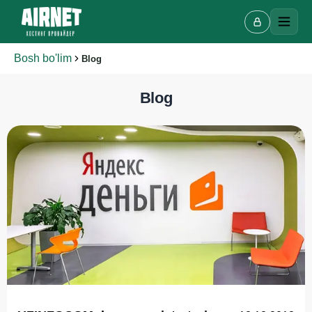
Bosh bo'lim
Blog
Blog
Onlayn chat
A
Onlayn · bir necha daqiqada javob beramiz
Ismingiz
Telefon