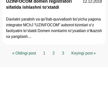
UZINFOCOM domen registratori
12.12.2018
sifatida ishlashni to'xtatdi
Davlatni yaratish va qo'llab-quvvatlash bo'yicha yagona
integrator MChJ “UZINFOCOM” axborot tizimlari oʻz
faoliyatini toʻxtatdi Domen nomlarini roʻyxatdan oʻtkazish
va yangilash…
« Oldingi post
1
2
3
Keyingi post »