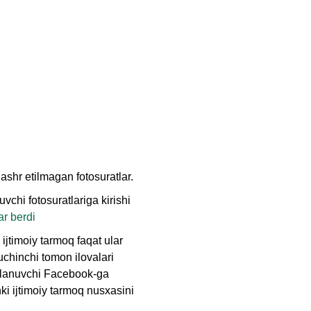
nashr etilmagan fotosuratlar.
chi fotosuratlariga kirishi
r berdi
ijtimoiy tarmoq faqat ular
uchinchi tomon ilovalari
dalanuvchi Facebook-ga
ki ijtimoiy tarmoq nusxasini