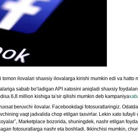
i tomon ilovalari shaxsiy ilovalarga kirishi mumkin edi va hatto 
ariga sabab bo‘ladigan API xatosini aniqladi shaxsiy foydalanuv
disa 6,8 million kishiga ta'sir qilishi mumkin deb kampaniya
xaba
uxsat beruvchi ilovalar. Facebookdagi fotosuratlaringiz. Odatda 
hining vaqt jadvalida chop etilgan tasvirlar. Lekin xato tufayli 
ikoyalar", Marketplace bozorida, shuningdek, nashr etilgan foy
agan fotosuratlarga nashr eta boshladi. Ikkinchisi mumkin, chun