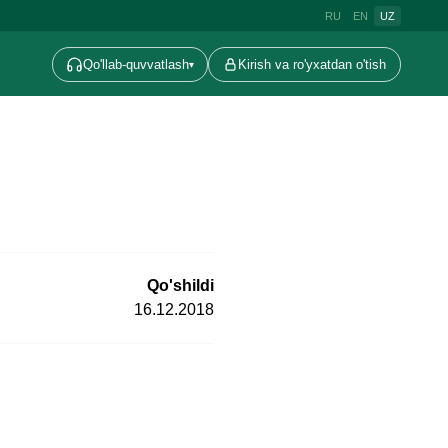
RU
EN
UZ
Qo'llab-quvvatlash
Kirish va ro'yxatdan o'tish
▾
Qo'shildi
16.12.2018