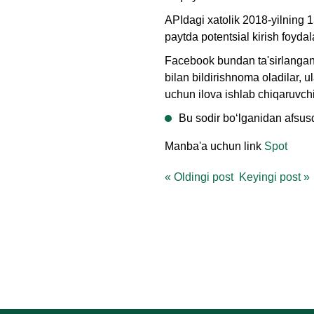
APIdagi xatolik 2018-yilning 
paytda potentsial kirish foydal
Facebook bundan ta'sirlangan b
bilan bildirishnoma oladilar, 
uchun ilova ishlab chiqaruvchi
Bu sodir boʻlganidan afsus
Manba'a uchun link
Spot
«
Oldingi post
Keyingi post
»