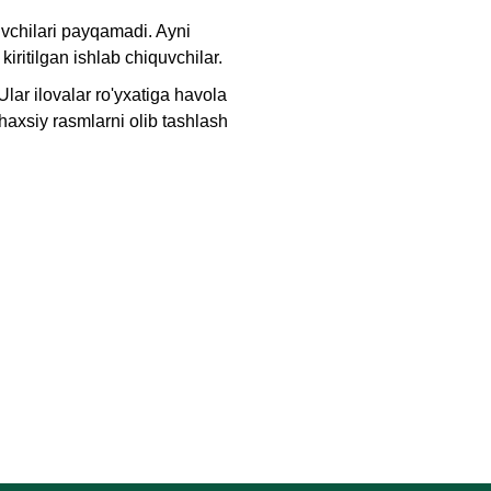
vchilari payqamadi. Ayni
iritilgan ishlab chiquvchilar.
lar ilovalar ro'yxatiga havola
haxsiy rasmlarni olib tashlash
Onlayn chat
A
Onlayn · bir necha daqiqada javob beramiz
Ismingiz
Telefon