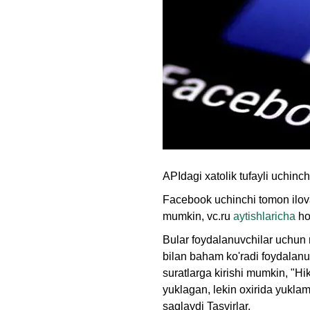
APIdagi xatolik tufayli uchinch
Facebook uchinchi tomon iloval
mumkin, vc.ru
aytishlaricha
ho
Bular foydalanuvchilar uchun r
bilan baham ko'radi foydalanuvc
suratlarga kirishi mumkin, "H
yuklagan, lekin oxirida yuklam
saqlaydi Tasvirlar.