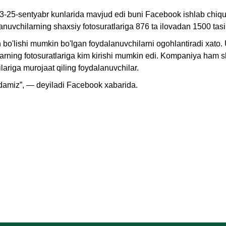
13-25-sentyabr kunlarida mavjud edi buni Facebook ishlab chiqu
anuvchilarning shaxsiy fotosuratlariga 876 ta ilovadan 1500 tasi k
o'lishi mumkin bo'lgan foydalanuvchilarni ogohlantiradi xato. U
ularning fotosuratlariga kim kirishi mumkin edi. Kompaniya ham s
lariga murojaat qiling foydalanuvchilar.
damiz”, — deyiladi Facebook xabarida.