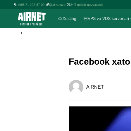
+998 71 202-87-00
@airnetuzb
24/7 qo'llab-quvvatlash
|
|
Xosting
VPS va VDS serverlari
Facebook xato 
AIRNET