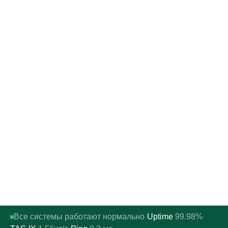
Все системы работают нормально
Uptime
99.98%
·
·