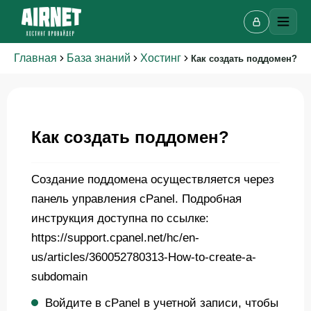
Главная
База знаний
Хостинг
Как создать поддомен?
Онлайн-чат
Как создать поддомен?
A
Онлайн · отвечаем за несколько минут
Создание поддомена осуществляется через
панель управления cPanel. Подробная
Ваше имя
инструкция доступна по ссылке:
https://support.cpanel.net/hc/en-
Телефон
us/articles/360052780313-How-to-create-a-
subdomain
Войдите в cPanel в учетной записи, чтобы