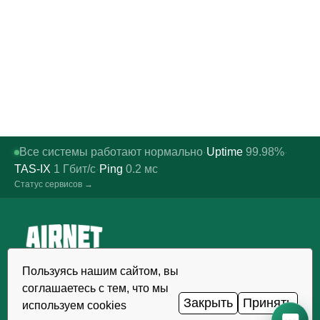
Все системы работают нормально
Uptime
99.98%
·
·
TAS-IX
1
Гбит/с
Ping
0.2
мс
·
Статус сервисов →
Надёжный хостинг, VDS/VPS и
Пользуясь нашим сайтом, вы
домены в Узбекистане. Дата-
соглашаетесь с тем, что мы
центр TIER III, Ташкент.
Закрыть
Принять
используем cookies
ЗВОНОК КРУГЛОСУТОЧНО