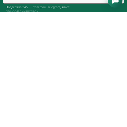
+998 (71) 202-87-00
Поддержка 24/7 — телефон, Telegram, тикет
ПРИСОЕДИНЯЙТЕСЬ
VPS И VDS СЕРВЕРЫ
Оптимальные серверы
Конструктор серверов
Выделенные серверы
Аренда серверов Intel
Аренда сервера Linux
Аренда сервера Windows
Битрикс24 и 1С-Битрикс
Игровые серверы
УСЛУГИ
Доменные имена
SSL-сертификаты
Администрирование