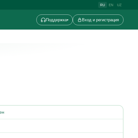
RU
EN
UZ
Поддержка
Вход и регистрация
▾
ен