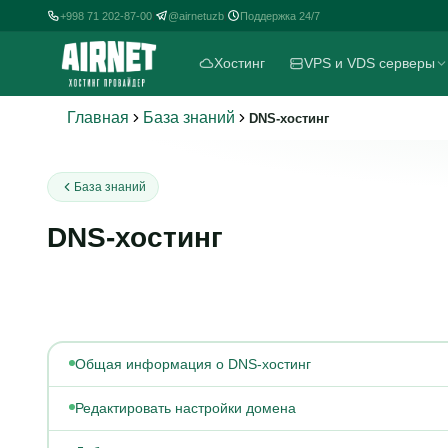
+998 71 202-87-00
@airnetuzb
Поддержка 24/7
|
|
Хостинг
VPS и VDS серверы
Главная
База знаний
DNS-хостинг
База знаний
DNS-хостинг
Общая информация о DNS-хостинг
Редактировать настройки домена