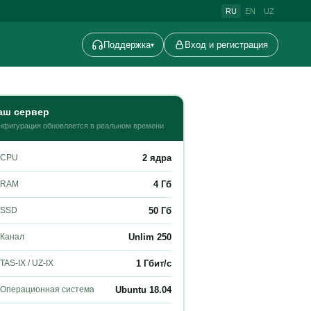
RU
EN
UZ
Поддержка
Вход и регистрация
▾
аш сервер
нфигурация обновляется в реальном времени
2
ядра
CPU
4
Гб
RAM
50
Гб
SSD
Unlim 250
Канал
1 Гбит/с
TAS-IX / UZ-IX
Ubuntu
18.04
Операционная система