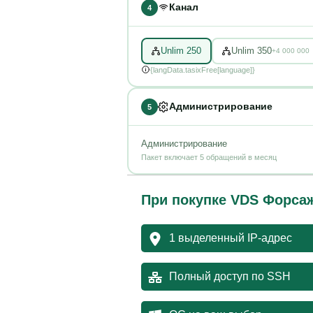
Канал
4
Unlim 250
Unlim 350
+
4 000 000
{langData.tasixFree[language]}
Администрирование
5
Администрирование
Пакет включает 5 обращений в месяц
При покупке
VDS Форса
1 выделенный IP-адрес
Полный доступ по SSH