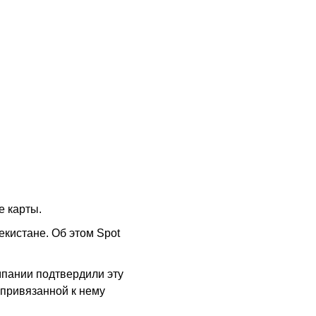
е карты.
кистане. Об этом Spot
мпании подтвердили эту
 привязанной к нему