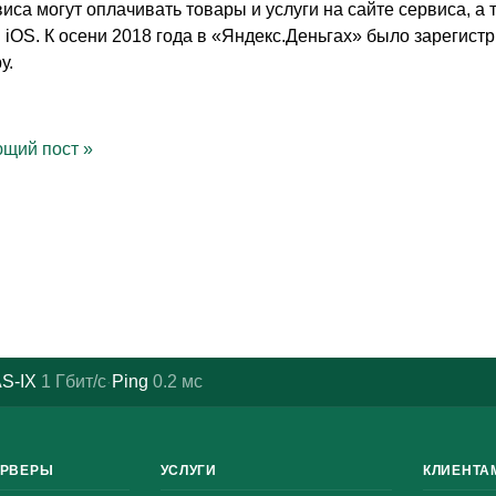
виса могут оплачивать товары и услуги на сайте сервиса, а
 iOS. К осени 2018 года в «Яндекс.Деньгах» было зарегист
у.
щий пост
»
S-IX
1
Гбит/с
Ping
0.2
мс
·
ЕРВЕРЫ
УСЛУГИ
КЛИЕНТА