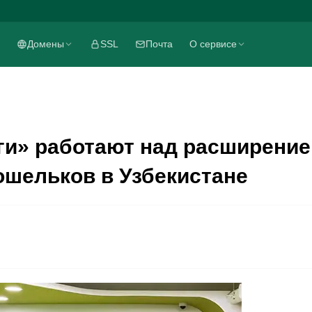
Домены
SSL
Почта
О сервисе
ги» работают над расширени
ошельков в Узбекистане