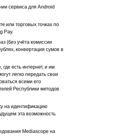
ии сервиса для Android
те или торговых точках по
g Pay.
аз (без учёта комиссии
рублях, конвертация сумов в
 где есть интернет, и им
огут легко передать свои
оваться всеми его
телей Республики методов
вку на идентификацию
будущем эта возможность
едования Mediascope на