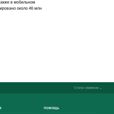
 также в мобильном
Онлайн-чат
A
рировано около 46 млн
Онлайн · отвечаем за несколько минут
Ваше имя
Телефон
Статус сервисов →
М
ПОМОЩЬ