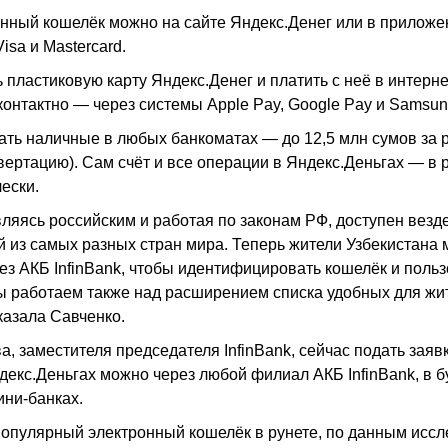
ный кошелёк можно на сайте Яндекс.Денег или в приложен
isa и Mastercard.
 пластиковую карту Яндекс.Денег и платить с неё в интерне
сконтактно — через системы Apple Pay, Google Pay и Samsun
ать наличные в любых банкоматах — до 12,5 млн сумов за р
вертацию). Сам счёт и все операции в Яндекс.Деньгах — в 
ески.
ляясь российским и работая по законам РФ, доступен везде,
из самых разных стран мира. Теперь жители Узбекистана м
з АКБ InfinBank, чтобы идентифицировать кошелёк и польз
 работаем также над расширением списка удобных для жи
казала Савченко.
, заместителя председателя InfinBank, сейчас подать зая
декс.Деньгах можно через любой филиал АКБ InfinBank, в 
ини-банках.
опулярный электронный кошелёк в рунете, по данным иссл