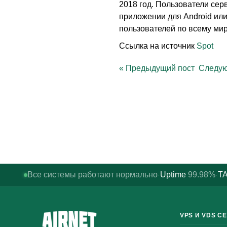
2018 год. Пользователи сер
приложении для Android или
пользователей по всему мир
Ссылка на источник
Spot
«
Предыдущий пост
Следую
Все системы работают нормально
Uptime
99.98%
TA
·
·
VPS И VDS С