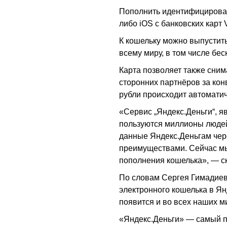
Пополнить идентифицирован
либо iOS с банковских карт V
К кошельку можно выпустить
всему миру, в том числе бе
Карта позволяет также сним
сторонних партнёров за кон
рубли происходит автоматич
«Сервис „Яндекс.Деньги“, яв
пользуются миллионы людей 
данные Яндекс.Деньгам чере
преимуществами. Сейчас мы
пополнения кошелька», — с
По словам Сергея Гимадиева
электронного кошелька в Ян
появится и во всех наших м
«Яндекс.Деньги» — самый п