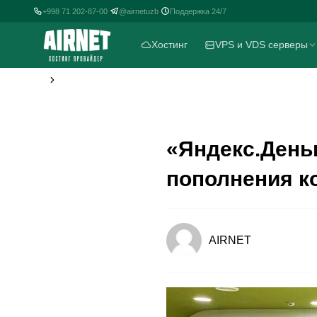
+998 71 202-87-00
@airnetuzb
Поддержка 24/7
|
|
Хостинг
VPS и VDS серверы
«Яндекс.День
пополнения к
AIRNET